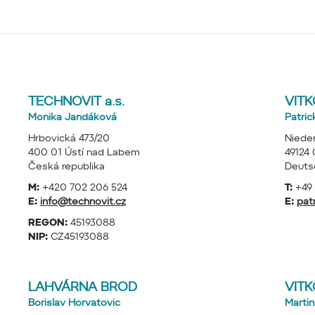
TECHNOVIT a.s.
VIT
Monika Jandáková
Patric
Hrbovická 473/20
Niede
400 01 Ústí nad Labem
49124
Česká republika
Deuts
M:
+420 702 206 524
T:
+49 
E:
info@technovit.cz
E:
pat
REGON:
45193088
NIP:
CZ45193088
LAHVÁRNA BROD
VIT
Borislav Horvatovic
Martin