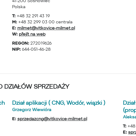
41-200 Sosnowiec
Polska
T:
+48 32 291 43 19
M:
+48 32 299 03 00 centrala
E:
milmet@vitkovice-milmet.pl
W:
přejít na web
REGON:
272019626
NIP:
644-051-46-28
DO DZIAŁÓW SPRZEDAŻY
ch
Dział aplikacji ( CNG, Wodór, wiązki )
Dzia
(pro
Grzegorz Wiewióra
Aleks
E:
sprzedazcng@vitkovice-milmet.pl
T:
+48
E:
spr