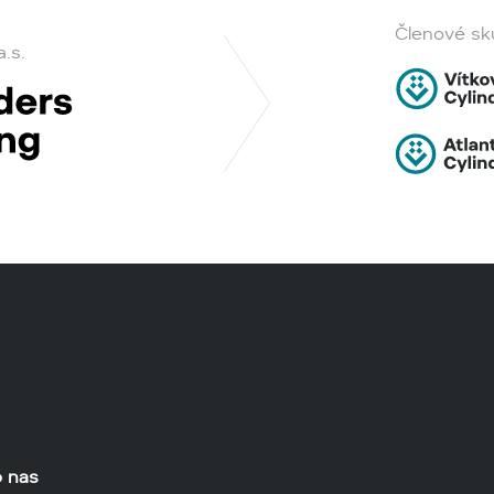
Členové sku
a.s.
o nas