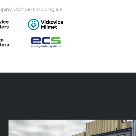
piny Cylinders Holding a.s.