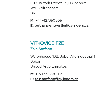
LTD. 16 York Street, 9QH Cheshire
WA15 Altrincham
UK
M:
+447427350505
E:
bethany.entwistle@cylinders.cz
VITKOVICE FZE
Zain Arefeen
Warenhouse 13B, Jebel Aliu Industrial 1
Dubai
United Arab Emirates
M:
+971 551 870 135
E:
zain.arefeen@cylinders.cz