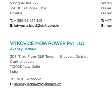
Vinogradska 155
Warenh
35000 Slavonski Brod
Dubai
Croatia
Unite
T:
+ 385 98 244 365
T:
+971
E:
lahvarna.brod@sb.t-com.hr
E:
mar
VITKOVICE INDIA POWER Pvt. Ltd.
Akshay Jadhav
305, Third Floor, DLF Tower – B, Jasola District
Centre, Jasola
110025 New Delhi
India
T:
+ 917057066659
E:
akshay.jadhav@cylinders.cz