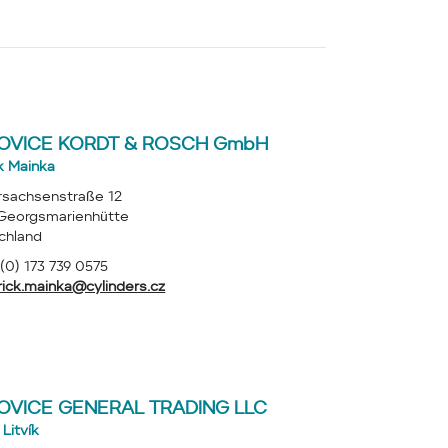
KOVICE KORDT & ROSCH GmbH
k Mainka
rsachsenstraße 12
 Georgsmarienhütte
chland
(0) 173 739 0575
rick.mainka@cylinders.cz
KOVICE GENERAL TRADING LLC
 Litvík