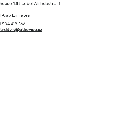
ouse 13B, Jebel Ali Industrial 1
d Arab Emirates
 504 418 566
tin.litvik@vitkovice.cz