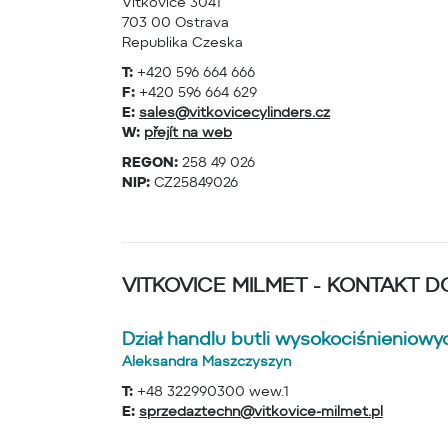
Vitkovice 3041
703 00 Ostrava
Republika Czeska
T:
+420 596 664 666
F:
+420 596 664 629
E:
sales@vitkovicecylinders.cz
W:
přejít na web
REGON:
258 49 026
NIP:
CZ25849026
VITKOVICE MILMET - KONTAKT 
Dział handlu butli wysokociśnieniowy
Aleksandra Maszczyszyn
T:
+48 322990300 wew.1
E:
sprzedaztechn@vitkovice-milmet.pl