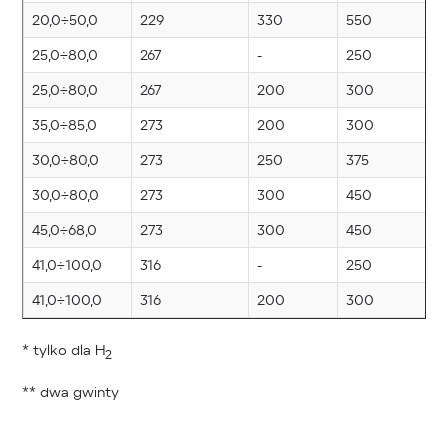
20,0÷50,0
229
330
550
W
25,0÷80,0
267
-
250
W
25,0÷80,0
267
200
300
W
35,0÷85,0
273
200
300
W
30,0÷80,0
273
250
375
W
30,0÷80,0
273
300
450
W
45,0÷68,0
273
300
450
W
41,0÷100,0
316
-
250
W
41,0÷100,0
316
200
300
W
* tylko dla H
2
** dwa gwinty