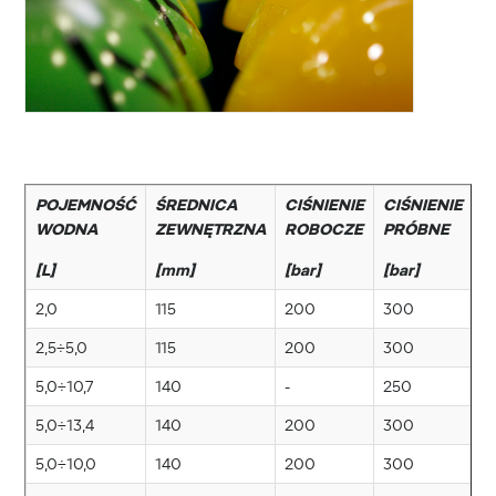
POJEMNOŚĆ
ŚREDNICA
CIŚNIENIE
CIŚNIENIE
WODNA
ZEWNĘTRZNA
ROBOCZE
PRÓBNE
R
[L]
[mm]
[bar]
[bar]
2,0
115
200
300
W
2,5÷5,0
115
200
300
W
5,0÷10,7
140
-
250
W
5,0÷13,4
140
200
300
W
5,0÷10,0
140
200
300
W