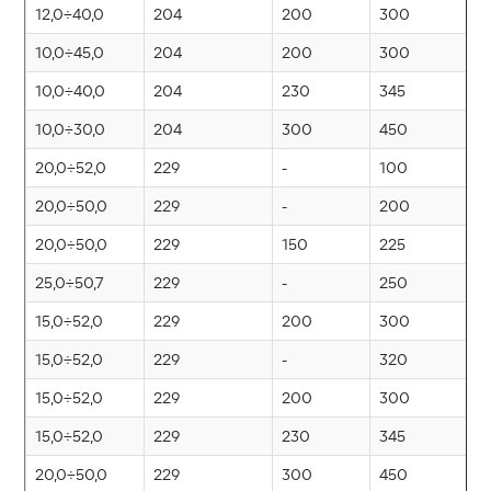
12,0÷40,0
204
200
300
W
10,0÷45,0
204
200
300
W
10,0÷40,0
204
230
345
W
10,0÷30,0
204
300
450
W
20,0÷52,0
229
-
100
W
20,0÷50,0
229
-
200
W
20,0÷50,0
229
150
225
W
25,0÷50,7
229
-
250
W
15,0÷52,0
229
200
300
W
15,0÷52,0
229
-
320
W
15,0÷52,0
229
200
300
W
15,0÷52,0
229
230
345
W
20,0÷50,0
229
300
450
W