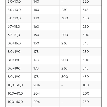
5,0÷10,0
140
-
320
W
5,0÷10,0
140
230
345
W
5,0÷10,0
140
300
450
W
6,7÷15,0
160
-
250
W
6,7÷15,0
160
200
300
W
8,0÷15,0
160
230
345
W
8,0÷19,0
178
-
250
W
8,0÷19,0
178
200
300
W
8,0÷19,0
178
230
345
W
8,0÷19,0
178
300
450
W
10,0÷30,0
204
-
100
W
10,0÷40,0
204
-
200
W
10,0÷40,0
204
-
250
W